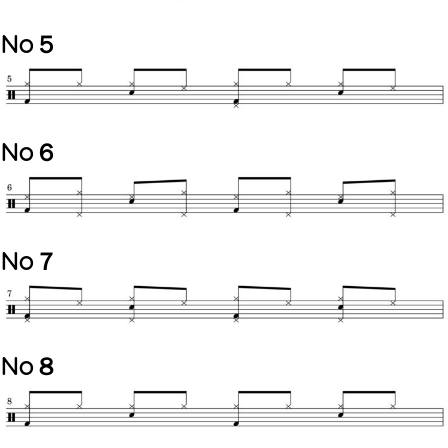
No５
No６
No７
No８