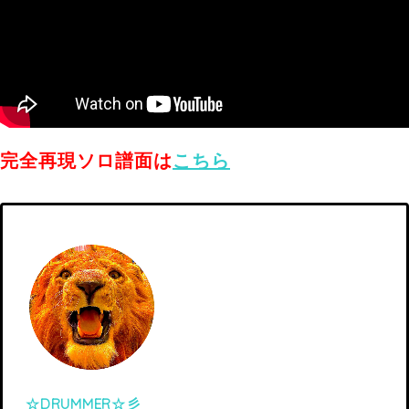
完全再現ソロ譜面は
こちら
☆DRUMMER☆彡