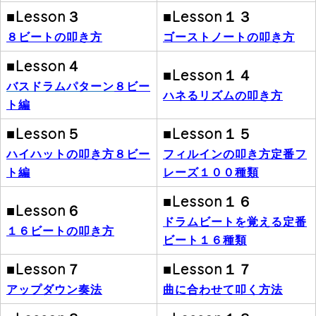
■Lesson３
■Lesson１３
８ビートの叩き方
ゴーストノートの叩き方
■Lesson４
■Lesson１４
バスドラムパターン
８ビー
ハネるリズムの叩き方
ト編
■Lesson５
■Lesson１５
ハイハットの叩き方
８ビー
フィルインの叩き方
定番フ
ト編
レーズ１００種類
■Lesson１６
■Lesson６
ドラムビートを覚える
定番
１６ビートの叩き方
ビート１６種類
■Lesson７
■Lesson１７
アップダウン奏法
曲に合わせて叩く方法