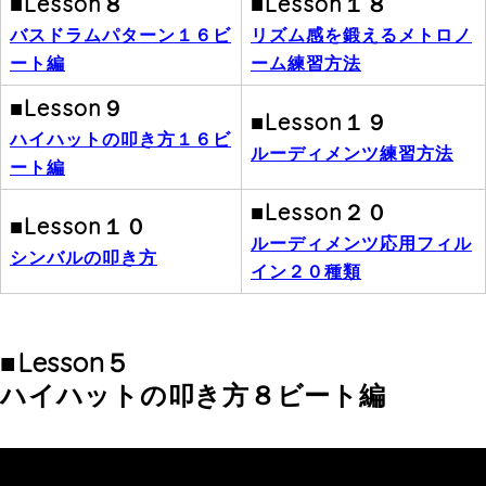
■Lesson８
■Lesson１８
バスドラムパターン
１６ビ
リズム感を鍛える
メトロノ
ート編
ーム練習方法
■Lesson９
■Lesson１９
ハイハットの叩き方
１６ビ
ルーディメンツ練習方法
ート編
■Lesson２０
■Lesson１０
ルーディメンツ応用
フィル
シンバルの叩き方
イン２０種類
■Lesson５
ハイハットの叩き方８ビート編