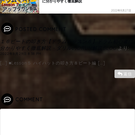
に分かりやすく徹底解説
2022年8月27日
POSTED COMMENT
１６ビートの叩き方【ドラムレッスン６】ドラム初心者に
分かりやすく徹底解説 - ダリルのDRUM解説BLOG
より:
2022年8月29日 8:38 PM
[…] ■Lesson５ ハイハットの叩き方８ビート編 […]
返信
COMMENT