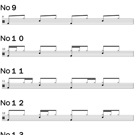
No９
No１０
No１１
No１２
No１３