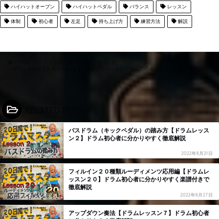
ハイハットオープン
ハイハットペダル
バランス
レッスン
体制
初心者
左足
持ち上げ方
練習方法
解説
HOME
ドラム初心者上達プログラム
ハイハットの叩き方８ビート編【ドラムレッスン５】ドラム初心者に分かりやすく徹底解説
RELATED POST
バスドラム（キックペダル）の踏み方【ドラムレッス
ン２】ドラム初心者に分かりやすく徹底解説
2022年8月21日
フィルイン２０種類ルーディメンツ応用編【ドラムレ
ッスン２０】ドラム初心者に分かりやすく楽譜付きで
徹底解説
2022年8月27日
アップダウン奏法【ドラムレッスン７】ドラム初心者