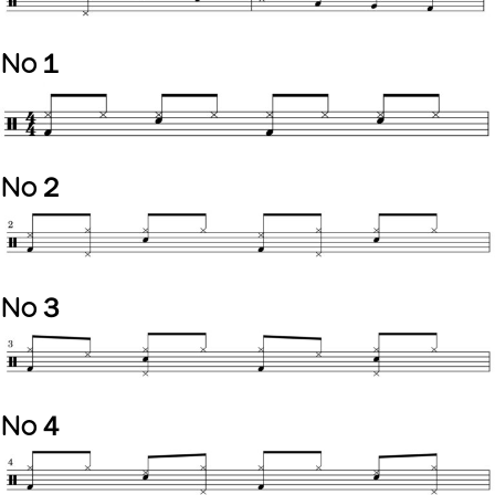
No１
No２
No３
No４