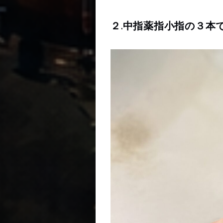
２.中指薬指小指の３本