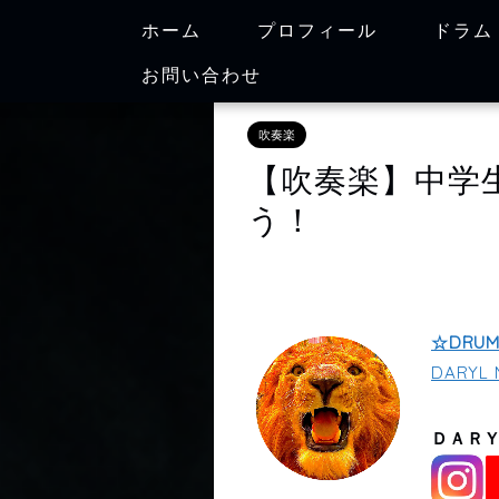
ホーム
プロフィール
ドラム
お問い合わせ
吹奏楽
【吹奏楽】中学
う！
☆DRU
DARYL M
ＤＡＲＹ