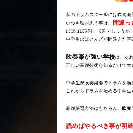
私のドラムスクールには吹奏楽
間違っ
いつも私が思う事は、
ほぼほぼ9割、10割でしょうか
中学生のほとんどが間違えた基
吹奏楽が強い学校
は、そ
正しい基礎技術を知るだけで大
中学生が吹奏楽部でドラムを演
これからドラムを始める中学生
基礎練習方法はもちろん、
吹奏
読めば
や
るべき事が明