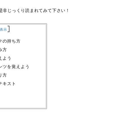
是非じっくり読まれてみて下さい！
]
表示
クの持ち方
み方
えよう
ンツを覚えよう
り方
テキスト