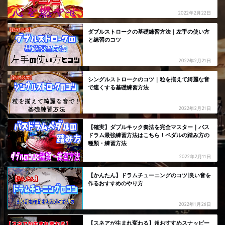
2022年2月22日
ダブルストロークの基礎練習方法｜左手の使い方
と練習のコツ
2022年2月21日
シングルストロークのコツ｜粒を揃えて綺麗な音
で速くする基礎練習方法
2022年2月21日
【確実】ダブルキック奏法を完全マスター｜バス
ドラム最強練習方法はこちら！ペダルの踏み方の
種類・練習方法
2022年2月11日
【かんたん】ドラムチューニングのコツ|良い音を
作るおすすめのやり方
2022年1月26日
【スネアが生まれ変わる】超おすすめスナッピー