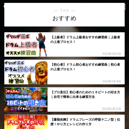
― TAG ―
おすすめ
【上級者】ドラム上級者おすすめ練習曲｜上級者
の上達プロセス！
2022年3月21日
【初心者】ドラム初心者おすすめ練習曲｜初心者
の上達プロセス！
2022年3月18日
【プロ直伝】初心者のための１６ビートの叩き方
｜自宅で簡単に出来る練習方法
2022年2月25日
【爆裂炎舞】ドラムフレーズの呼吸十二ノ型｜伝
授！やり方とレシピの作り方