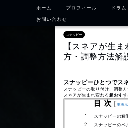
ホーム
プロフィール
ドラム
お問い合わせ
スナッピー
【スネアが生ま
方・調整方法解
スナッピーひとつでス
スナッピーの取り付け、調整方
スネアが生まれ変わる
超おすす
目 次
[
非表
スナッピーの種
スナッピーのベ