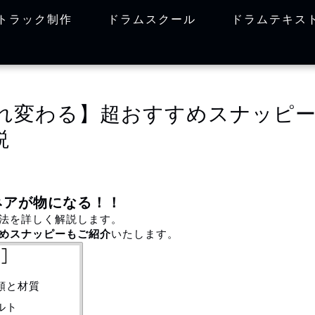
トラック制作
ドラムスクール
ドラムテキス
れ変わる】超おすすめスナッピー
説
ネアが物になる！！
法を詳しく解説します。
めスナッピーもご紹介
いたします。
]
示
類と材質
ルト