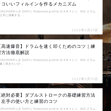
ッコいいフィルインを作るメカニズム
DRUMMER☆彡 DARYL Mcdonald profile ＤＡＲＹＬ’s SNS ドラム
上手に演奏する …
2022年5月21日
【高速爆音】ドラムを速く叩くためのコツ｜練
習方法徹底解説
DRUMMER☆彡 DARYL Mcdonald profile ＤＡＲＹＬ’s SNS ドラム
速く叩きたいけ …
2022年5月15日
【絶対必要】ダブルストロークの基礎練習方法
｜左手の使い方と練習のコツ
DRUMMER☆彡 DARYL Mcdonald profile ＤＡＲＹＬ’s SNS ドラム