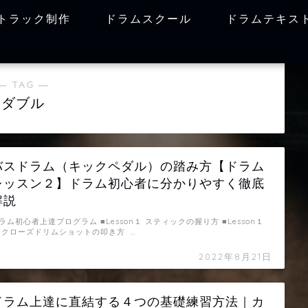
トラック制作
ドラムスクール
ドラムテキス
― TAG ―
ダブル
バスドラム（キックペダル）の踏み方【ドラム
レッスン２】ドラム初心者に分かりやすく徹底
解説
ラム初心者上達プログラム ■Lesson１ スティックの握り方 ■Lesson１
 クローズドリムショットの叩き方 …
2022年8月21日
ドラム上達に直結する４つの基礎練習方法｜カ