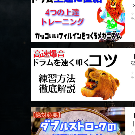
☆
を
☆
を
☆