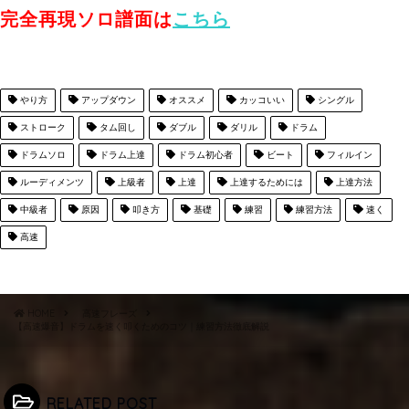
完全再現ソロ譜面は
こちら
やり方
アップダウン
オススメ
カッコいい
シングル
ストローク
タム回し
ダブル
ダリル
ドラム
ドラムソロ
ドラム上達
ドラム初心者
ビート
フィルイン
ルーディメンツ
上級者
上達
上達するためには
上達方法
中級者
原因
叩き方
基礎
練習
練習方法
速く
高速
HOME
高速フレーズ
【高速爆音】ドラムを速く叩くためのコツ｜練習方法徹底解説
RELATED POST