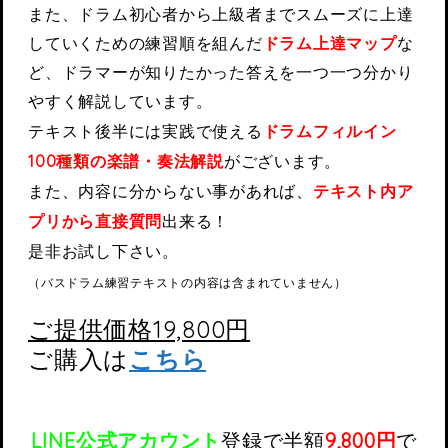
また、ドラム初心者から上級者までスムーズに上達
していくための練習順を組んだ
ドラム上達マップ
な
ど、ドラマーが知りたかった答えを一つ一つ分かり
やすく解説しています。
テキスト後半には実践で使える
ドラムフィルイン
100種類の楽譜・奏法解説
がございます。
また、内容に分からない事があれば、
テキスト内ア
プリから直接質問
出来る！
是非お試し下さい。
（バスドラム練習テキストの内容は含まれていません）
ご提供価格19,800円
ご購入は
こちら
LINE公式アカウント
登録で
半額
9,800円
で