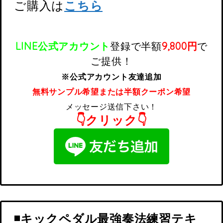
ご購入は
こちら
LINE公式アカウント
登録で
半額
9,800円
で
ご提供！
※公式アカウント友達追加
無料サンプル希望または半額クーポン希望
メッセージ送信下さい！
👇クリック👇
◾️キックペダル最強奏法練習テキ