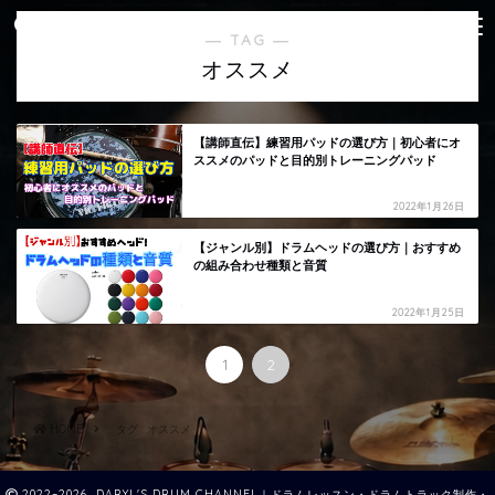
― TAG ―
オススメ
【講師直伝】練習用パッドの選び方｜初心者にオ
ススメのパッドと目的別トレーニングパッド
2022年1月26日
【ジャンル別】ドラムヘッドの選び方｜おすすめ
の組み合わせ種類と音質
2022年1月25日
1
2
HOME
タグ : オススメ
2022–2026 DARYL'S DRUM CHANNEL｜ドラムレッスン・ドラムトラック制作・