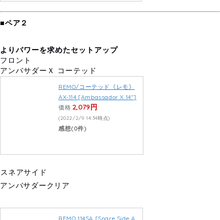
■ペア２
よりパワーを求めたセットアップ
フロント
アンバサダーＸ コーテッド
REMO/コーテッド《レモ》
AX-114 [Ambassador X 14″]
2,079円
価格:
(2022/2/9 14:34時点)
感想(0件)
スネアサイド
アンバサダークリア
REMO 114SA [Snare Side A