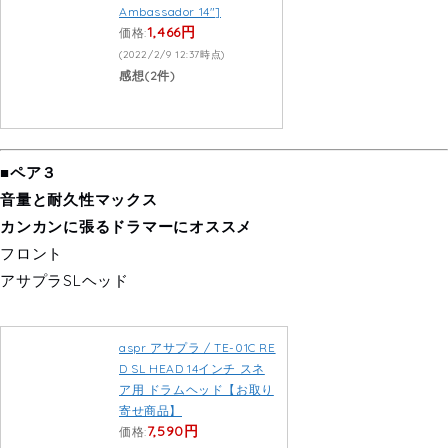
Ambassador 14″]
1,466円
価格:
(2022/2/9 12:37時点)
感想(2件)
■ペア３
音量と耐久性マックス
カンカンに張るドラマーにオススメ
フロント
アサプラSLヘッド
aspr アサプラ / TE-01C RE
D SL HEAD 14インチ スネ
ア用 ドラムヘッド【お取り
寄せ商品】
7,590円
価格: