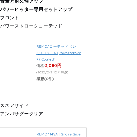
音量と耐久性アップ
パワーヒッター専用セットアップ
フロント
パワーストロークコーテッド
REMO/コーテッド《レ
モ》 P7-114 [Powerstroke
77 Coated]
3,080円
価格:
(2022/2/9 12:41時点)
感想(0件)
スネアサイド
アンバサダークリア
REMO 114SA [Snare Side