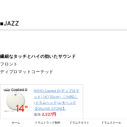
■JAZZ
繊細なタッチとハイの効いたサウンド
フロント
ディプロマットコーテッド
REMO Coated D(ディプロマ
ット) 14″(35cm) 〔114BD〕
(ドラムヘッド)レモヘッド
【ONLINE STORE】
2,227円
価格:
(2022/2/9 14:50時点)
ホーム
ドラムトラック制作
ドラムテキスト
ドラムスクール
感想(0件)