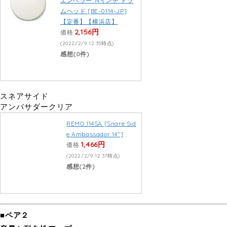
エンペラー 14インチ ドラ
ムヘッド [BE-0114-JP]
【定番】【横浜店】
2,156円
価格:
(2022/2/9 12:35時点)
感想(0件)
スネアサイド
アンバサダークリア
REMO 114SA [Snare Sid
e Ambassador 14″]
1,466円
価格:
(2022/2/9 12:37時点)
感想(2件)
■ペア２