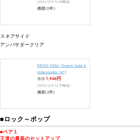
(2022/2/9 12:46時点)
感想(0件)
スネアサイド
アンバサダークリア
REMO 114SA [Snare Side A
mbassador 14″]
1,466円
価格:
(2022/2/9 12:37時点)
感想(2件)
■ロック～ポップ
■ペア１
王道の最高のセットアップ