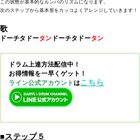
この状態が基本的なルンバのリズムになります。
次のステップから基本形をカッコよくアレンジしていきます！
歌
ドーチ
タ
ドー
タン
ドーチ
タ
ドー
タン
ドラム上達方法配信中！
お得情報を一早くゲット！
こちら
ライン公式アカウント
は
■ステップ５