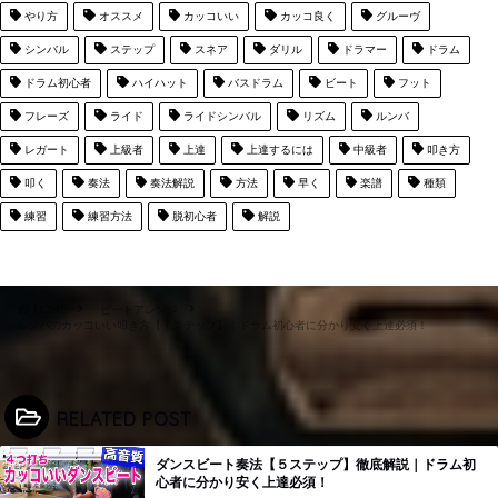
やり方
オススメ
カッコいい
カッコ良く
グルーヴ
シンバル
ステップ
スネア
ダリル
ドラマー
ドラム
ドラム初心者
ハイハット
バスドラム
ビート
フット
フレーズ
ライド
ライドシンバル
リズム
ルンバ
レガート
上級者
上達
上達するには
中級者
叩き方
叩く
奏法
奏法解説
方法
早く
楽譜
種類
練習
練習方法
脱初心者
解説
HOME
ビートアレンジ
ルンバのカッコいい叩き方【７ステップ】｜ドラム初心者に分かり安く上達必須！
RELATED POST
ダンスビート奏法【５ステップ】徹底解説｜ドラム初
心者に分かり安く上達必須！