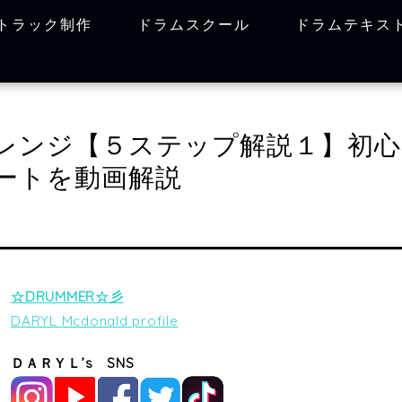
トラック制作
ドラムスクール
ドラムテキス
レンジ【５ステップ解説１】初心
ートを動画解説
☆DRUMMER☆彡
DARYL Mcdonald profile
ＤＡＲＹＬ’s SNS