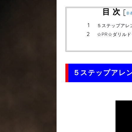
目 次
[
非
５ステップアレ
☆PR☆ダリル
５ステップアレ