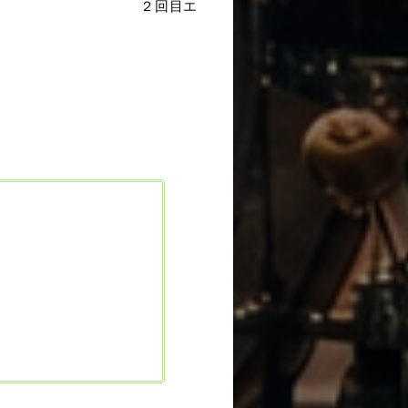
２回目エ
。