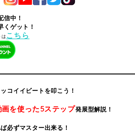
配信中！
早くゲット！
こちら
ト
は
カッコイイビートを叩こう！
動画を使った5ステップ
発展型解説！
れば必ずマスター出来る！