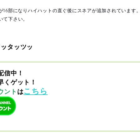
が16部になりハイハットの直ぐ後にスネアが追加されています
いて下さい。
ドッタッツッ
配信中！
早くゲット！
こちら
ウント
は