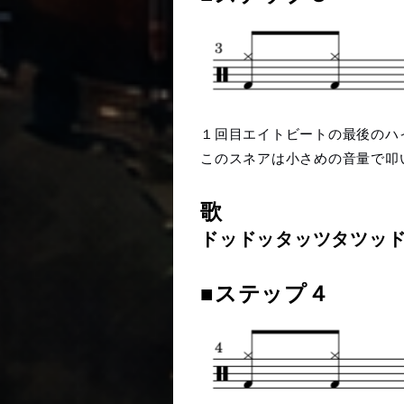
１回目エイトビートの最後のハ
このスネアは小さめの音量で叩
歌
ドッドッタッツタツッ
■ステップ４