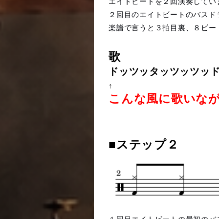
エイトビートを２回演奏してい
２回目のエイトビートのバスド
楽譜で言うと３拍目裏、８ビー
歌
ドッツッタッツッツッ
↑
こんな風に歌いな
■ステップ２