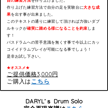
自の練習方法
を作り上げました。
作り上げた練習方法で自分の足を実験台に
大きな成
果
を出す事が出来ました。
このテキストの通りに練習して頂ければ力強いダブ
ルキックが
確実に踏める様になることを約束
しま
す！
バスドラムへの苦手意識を無くす事で今以上にカッ
コイイドラムプレイが可能になる事でしょう！
是非お試し下さい。
★オススメ★
ご提供価格3,000円
ご購入は
こちら
DARYL’ｓ Drum Solo