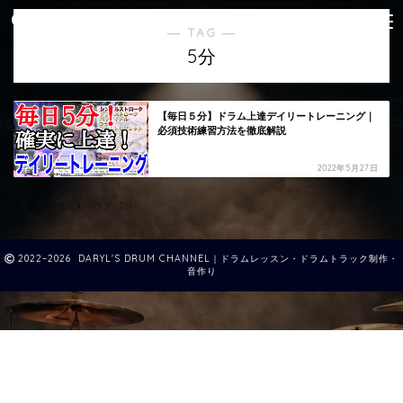
― TAG ―
5分
【毎日５分】ドラム上達デイリートレーニング｜
必須技術練習方法を徹底解説
2022年5月27日
HOME
タグ : 5分
2022–2026 DARYL'S DRUM CHANNEL｜ドラムレッスン・ドラムトラック制作・
音作り