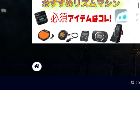
☆
ノ
HOME
タグ : 練習用
2