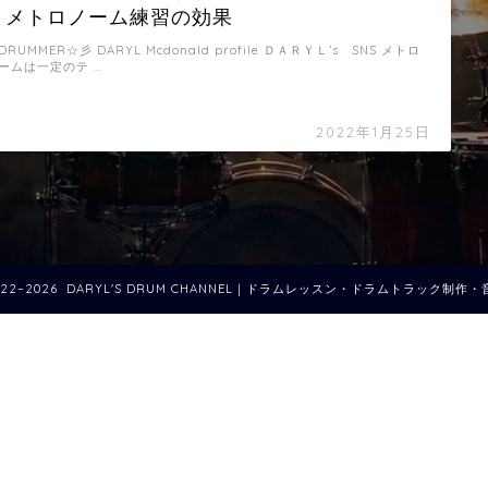
｜メトロノーム練習の効果
DRUMMER☆彡 DARYL Mcdonald profile ＤＡＲＹＬ’s SNS メトロ
ームは一定のテ …
2022年1月25日
022–2026 DARYL'S DRUM CHANNEL｜ドラムレッスン・ドラムトラック制作