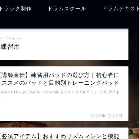
トラック制作
ドラムスクール
ドラムテキス
― TAG ―
練習用
【講師直伝】練習用パッドの選び方｜初心者に
オススメのパッドと目的別トレーニングパッド
DRUMMER☆彡 DARYL Mcdonald profile ＤＡＲＹＬ’s SNS プロド
 …
2022年1月26日
【必須アイテム】おすすめリズムマシンと機能