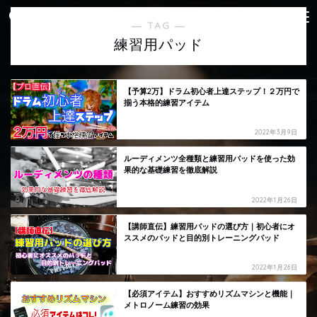
― TAG ―
練習用パッド
【予算2万】ドラム初心者上達ステップ！２万円で
揃う本格的練習アイテム
2022年3月9日
ルーディメンツ全種類と練習用パッドを使った効
果的な基礎練習を徹底解説
2022年1月26日
【講師直伝】練習用パッドの選び方｜初心者にオ
ススメのパッドと目的別トレーニングパッド
2022年1月26日
【必須アイテム】おすすめリズムマシンと機能｜
メトロノーム練習の効果