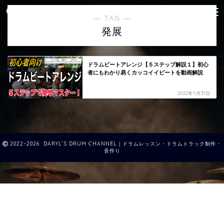
― TAG ―
発展
ドラムビートアレンジ【５ステップ解説１】初心
者にもわかり易くカッコイイビートを動画解説
2022年5月31日
HOME
タグ : 発展
2022–2026 DARYL'S DRUM CHANNEL｜ドラムレッスン・ドラムトラック制作・
音作り