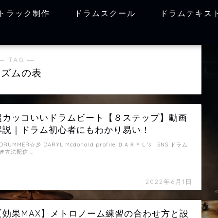
トラック制作
ドラムスクール
ドラムテキス
― TAG ―
リズムの表
超カッコいいドラムビート【８ステップ】動画
解説｜ドラム初心者にもわかり易い！
DRUMMER☆彡 DARYL Mcdonald profile ＤＡＲＹＬ’s SNS ドラム
達方法配信 …
2022年6月1日
【効果MAX】メトロノーム練習の合わせ方と設