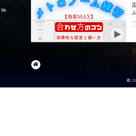
☆
ノ
HOME
タグ : リズムの表
2