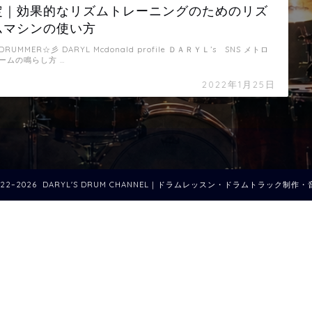
定｜効果的なリズムトレーニングのためのリズ
ムマシンの使い方
DRUMMER☆彡 DARYL Mcdonald profile ＤＡＲＹＬ’s SNS メトロ
ームの鳴らし方 …
2022年1月25日
022–2026 DARYL'S DRUM CHANNEL｜ドラムレッスン・ドラムトラック制作