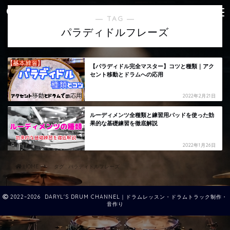
― TAG ―
パラディドルフレーズ
【パラディドル完全マスター】コツと種類｜アク
セント移動とドラムへの応用
2022年2月21日
ルーディメンツ全種類と練習用パッドを使った効
果的な基礎練習を徹底解説
2022年1月26日
HOME
タグ : パラディドルフレーズ
2022–2026 DARYL'S DRUM CHANNEL｜ドラムレッスン・ドラムトラック制作・
音作り