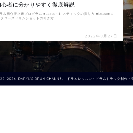
初心者に分かりやすく徹底解説
ラム初心者上達プログラム ■Lesson１ スティックの握り方 ■Lesson１
 クローズドリムショットの叩き方 …
2022年8月27日
022–2026 DARYL'S DRUM CHANNEL｜ドラムレッスン・ドラムトラック制作