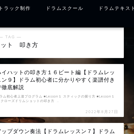
トラック制作
ドラムスクール
ドラムテキス
― TAG ―
ハット 叩き方
ハイハットの叩き方１６ビート編【ドラムレッ
スン９】ドラム初心者に分かりやすく楽譜付き
で徹底解説
ラム初心者上達プログラム ■Lesson１ スティックの握り方 ■Lesson１
 クローズドリムショットの叩き方 …
2022年8月27日
アップダウン奏法【ドラムレッスン７】ドラム