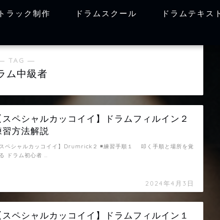
トラック制作
ドラムスクール
ドラムテキス
― TAG ―
ラム中級者
【スペシャルカッコイイ】ドラムフィルイン２
練習方法解説
スペシャルカッコイイ】Drumrick２ ◾️練習手順１ 叩く手順と場所を覚
る ドラム初心者 …
2024年4月3日
【スペシャルカッコイイ】ドラムフィルイン１