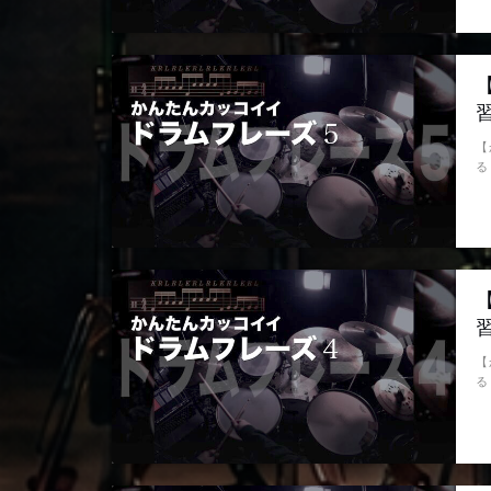
【
る
【
る