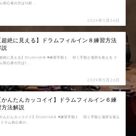
ム初心者の方は16部 …
2024年3月26日
【超絶に見える】ドラムフィルイン８練習方法
解説
超絶に見える】Drumrick８ ◾️練習手順１ 叩く手順と場所を覚える ド
ム初心者の方は1 …
2024年3月26日
【かんたんカッコイイ】ドラムフィルイン６練
習方法解説
かんたんカッコイイ】Drumrick６ ◾️練習手順１ 叩く手順と場所を覚え
 ドラム初心者の …