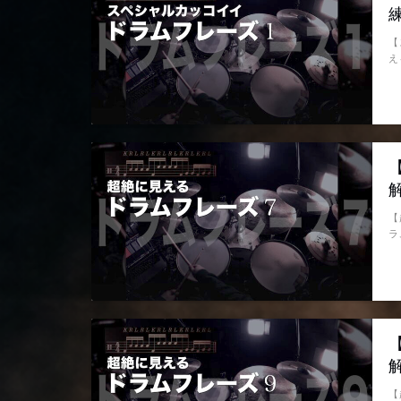
【
え
【
ラ
【