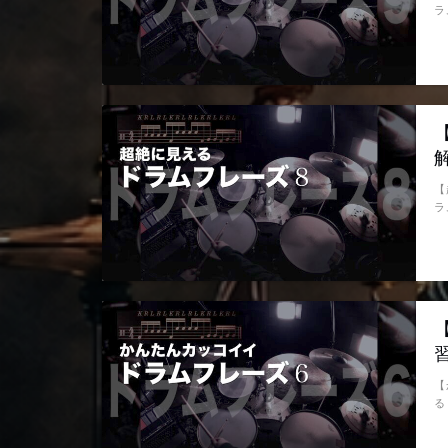
ラ
【
ラ
【
る