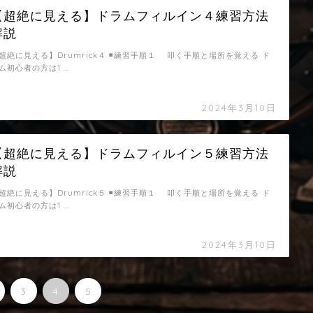
【超絶に見える】ドラムフィルイン４練習方法
解説
超絶に見える】Drumrick４ ◾️練習手順１ 叩く手順と場所を覚える ド
ム初心者の方は1 …
2024年3月10日
【超絶に見える】ドラムフィルイン５練習方法
解説
超絶に見える】Drumrick５ ◾️練習手順１ 叩く手順と場所を覚える ド
ム初心者の方は1 …
2024年3月10日
3
4
5