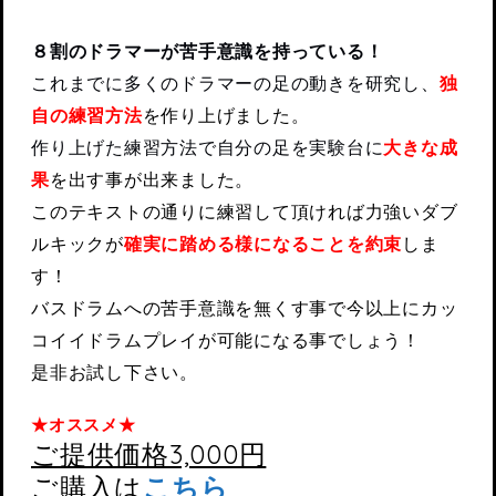
８割のドラマーが苦手意識を持っている！
これまでに多くのドラマーの足の動きを研究し、
独
自の練習方法
を作り上げました。
作り上げた練習方法で自分の足を実験台に
大きな成
果
を出す事が出来ました。
このテキストの通りに練習して頂ければ力強いダブ
ルキックが
確実に踏める様になることを約束
しま
す！
バスドラムへの苦手意識を無くす事で今以上にカッ
コイイドラムプレイが可能になる事でしょう！
是非お試し下さい。
★オススメ★
ご提供価格3,000円
ご購入は
こちら