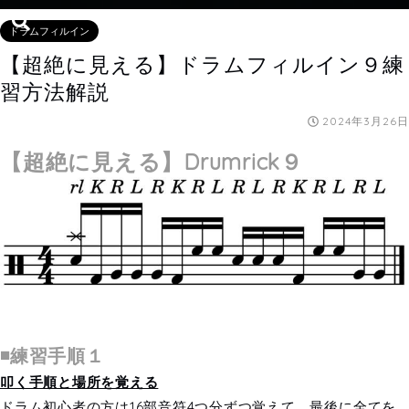
ドラムフィルイン
【超絶に見える】ドラムフィルイン９練
習方法解説
2024年3月26日
【超絶に見える】
Drumrick９
◾️練習手順１
叩く手順と場所を覚える
ドラム初心者の方は16部音符4つ分ずつ覚えて、最後に全てを