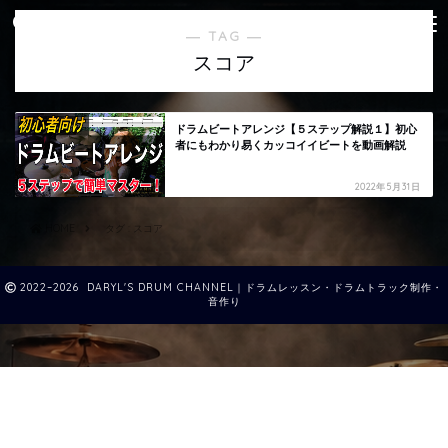
― TAG ―
スコア
ドラムビートアレンジ【５ステップ解説１】初心
者にもわかり易くカッコイイビートを動画解説
2022年5月31日
HOME
タグ : スコア
2022–2026 DARYL'S DRUM CHANNEL｜ドラムレッスン・ドラムトラック制作・
音作り