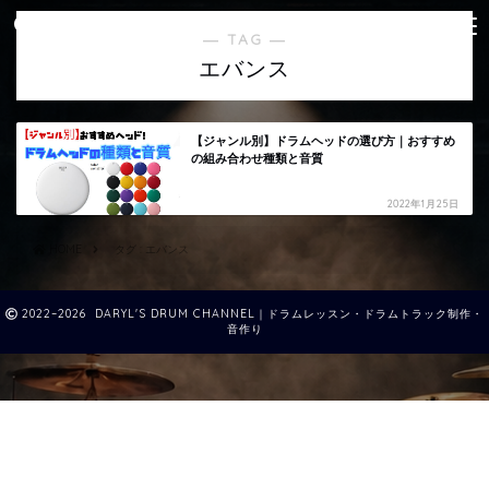
― TAG ―
エバンス
【ジャンル別】ドラムヘッドの選び方｜おすすめ
の組み合わせ種類と音質
2022年1月25日
HOME
タグ : エバンス
2022–2026 DARYL'S DRUM CHANNEL｜ドラムレッスン・ドラムトラック制作・
音作り