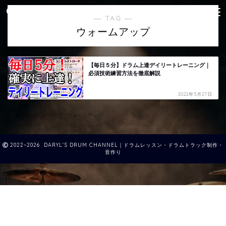
― TAG ―
ウォームアップ
【毎日５分】ドラム上達デイリートレーニング｜
必須技術練習方法を徹底解説
2022年5月27日
HOME
タグ : ウォームアップ
2022–2026 DARYL'S DRUM CHANNEL｜ドラムレッスン・ドラムトラック制作・
音作り