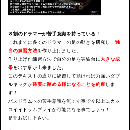
８割のドラマーが苦手意識を持っている！
これまでに多くのドラマーの足の動きを研究し、
独
自の練習方法
を作り上げました。
作り上げた練習方法で自分の足を実験台に
大きな成
果
を出す事が出来ました。
このテキストの通りに練習して頂ければ力強いダブ
ルキックが
確実に踏める様になることを約束
しま
す！
バスドラムへの苦手意識を無くす事で今以上にカッ
コイイドラムプレイが可能になる事でしょう！
是非お試し下さい。