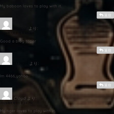
My baboon loves to play with it.
返信
pornip
より:
2026年7月31日 8:47 AM
Good a blog toper
返信
333985
より:
2026年8月2日 4:49 AM
Im 4466,yahoo
返信
Cloyd
より:
2026年8月3日 8:24 PM
My tiger loves to play with it.