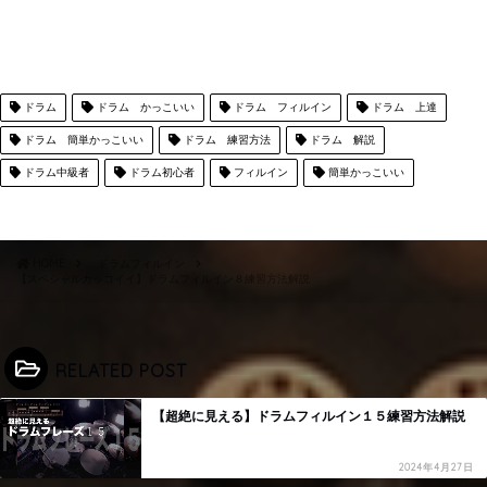
ドラム
ドラム かっこいい
ドラム フィルイン
ドラム 上達
ドラム 簡単かっこいい
ドラム 練習方法
ドラム 解説
ドラム中級者
ドラム初心者
フィルイン
簡単かっこいい
HOME
ドラムフィルイン
【スペシャルカッコイイ】ドラムフィルイン８練習方法解説
RELATED POST
【超絶に見える】ドラムフィルイン１５練習方法解説
2024年4月27日