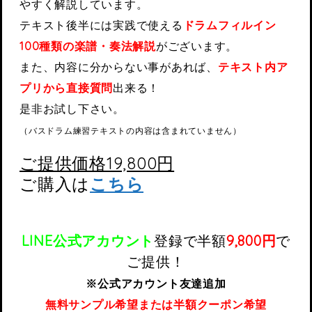
やすく解説しています。
テキスト後半には実践で使える
ドラムフィルイン
100種類の楽譜・奏法解説
がございます。
また、内容に分からない事があれば、
テキスト内ア
プリから直接質問
出来る！
是非お試し下さい。
（バスドラム練習テキストの内容は含まれていません）
ご提供価格19,800円
ご購入は
こちら
LINE公式アカウント
登録で
半額
9,800円
で
ご提供！
※公式アカウント友達追加
無料サンプル希望または半額クーポン希望