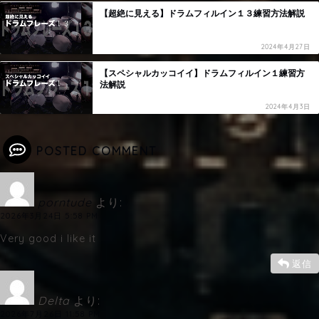
【超絶に見える】ドラムフィルイン１３練習方法解説
2024年4月27日
【スペシャルカッコイイ】ドラムフィルイン１練習方
法解説
2024年4月3日
POSTED COMMENT
porntude
より:
2026年3月24日 5:58 PM
Very good i like it
返信
Delta
より:
2026年7月26日 11:58 PM