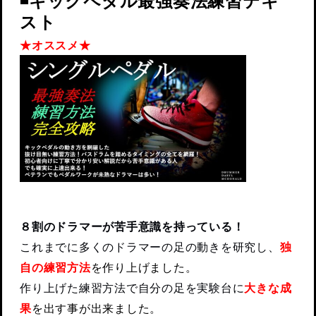
◾️キックペダル最強奏法練習テキ
スト
★オススメ★
８割のドラマーが苦手意識を持っている！
これまでに多くのドラマーの足の動きを研究し、
独
自の練習方法
を作り上げました。
作り上げた練習方法で自分の足を実験台に
大きな成
果
を出す事が出来ました。