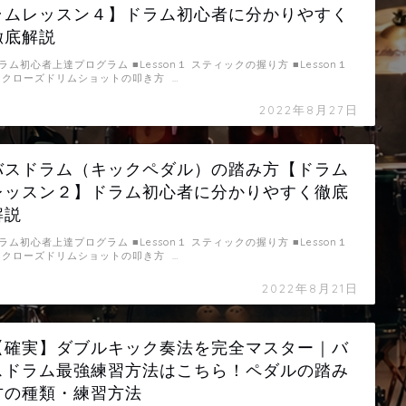
ラムレッスン４】ドラム初心者に分かりやすく
徹底解説
ラム初心者上達プログラム ■Lesson１ スティックの握り方 ■Lesson１
 クローズドリムショットの叩き方 …
2022年8月27日
バスドラム（キックペダル）の踏み方【ドラム
レッスン２】ドラム初心者に分かりやすく徹底
解説
ラム初心者上達プログラム ■Lesson１ スティックの握り方 ■Lesson１
 クローズドリムショットの叩き方 …
2022年8月21日
【確実】ダブルキック奏法を完全マスター｜バ
スドラム最強練習方法はこちら！ペダルの踏み
方の種類・練習方法