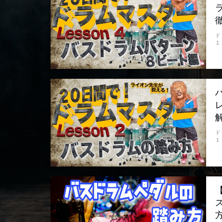
ド
１
ド
１