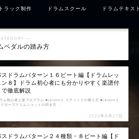
トラック制作
ドラムスクール
ドラムテキス
CATEGORY ―
ムペダルの踏み方
バスドラムパターン１６ビート編【ドラムレッ
スン８】ドラム初心者にも分かりやすく楽譜付
きで徹底解説
ラム初心者上達プログラム ■Lesson１ スティックの握り方 ■Lesson１
 クローズドリムショットの叩き方 …
2022年8月27日
バスドラムパターン２４種類・８ビート編【ド