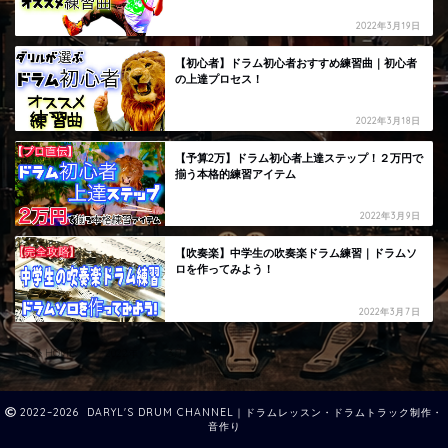
2022年3月19日
【初心者】ドラム初心者おすすめ練習曲｜初心者
の上達プロセス！
2022年3月18日
【予算2万】ドラム初心者上達ステップ！２万円で
揃う本格的練習アイテム
2022年3月9日
【吹奏楽】中学生の吹奏楽ドラム練習｜ドラムソ
ロを作ってみよう！
2022年3月7日
HOME
2022年
3月
2022–2026 DARYL'S DRUM CHANNEL｜ドラムレッスン・ドラムトラック制作・
音作り