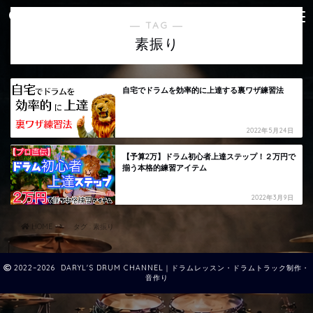
― TAG ―
素振り
自宅でドラムを効率的に上達する裏ワザ練習法
2022年5月24日
【予算2万】ドラム初心者上達ステップ！２万円で
揃う本格的練習アイテム
2022年3月9日
HOME
タグ : 素振り
2022–2026 DARYL'S DRUM CHANNEL｜ドラムレッスン・ドラムトラック制作・
音作り