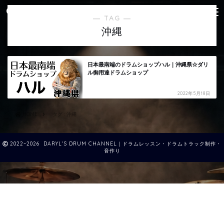
― TAG ―
沖縄
日本最南端のドラムショップハル｜沖縄県☆ダリ
ル御用達ドラムショップ
2022年5月18日
HOME
タグ : 沖縄
2022–2026 DARYL'S DRUM CHANNEL｜ドラムレッスン・ドラムトラック制作・
音作り