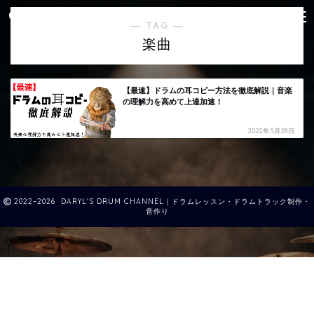
― TAG ―
楽曲
【最速】ドラムの耳コピー方法を徹底解説｜音楽
の理解力を高めて上達加速！
2022年5月28日
HOME
タグ : 楽曲
2022–2026 DARYL'S DRUM CHANNEL｜ドラムレッスン・ドラムトラック制作・
音作り