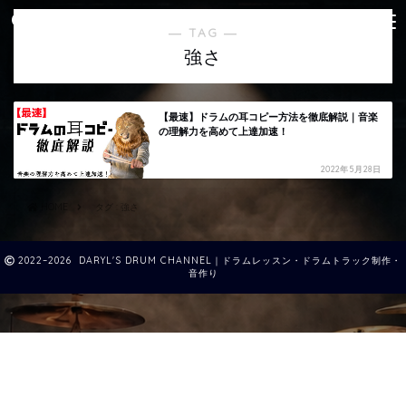
― TAG ―
強さ
【最速】ドラムの耳コピー方法を徹底解説｜音楽
の理解力を高めて上達加速！
2022年5月28日
HOME
タグ : 強さ
2022–2026 DARYL'S DRUM CHANNEL｜ドラムレッスン・ドラムトラック制作・
音作り