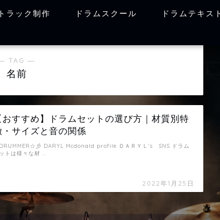
トラック制作
ドラムスクール
ドラムテキス
― TAG ―
名前
【おすすめ】ドラムセットの選び方｜材質別特
徴・サイズと音の関係
DRUMMER☆彡 DARYL Mcdonald profile ＤＡＲＹＬ’s SNS ドラム
ットは様々な材 …
2022年1月25日