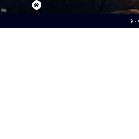
HOME
タグ : レコーディング 値段
2