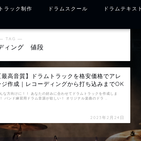
トラック制作
ドラムスクール
ドラムテキス
― TAG ―
ディング 値段
【最高音質】ドラムトラックを格安価格でアレ
ンジ作成｜レコーディングから打ち込みまでOK
んな方向けに！！ あなたの好みに合わせてドラムトラックを作成しま
！ バンド練習用ドラム音源が欲しい！ オリジナル楽曲のドラ …
2023年2月24日