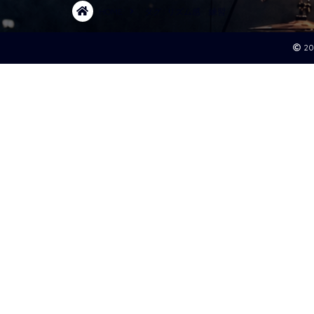
HOME
タグ : リズム感 練習
2