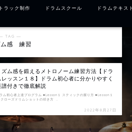
トラック制作
ドラムスクール
ドラムテキス
― TAG ―
ズム感 練習
リズム感を鍛えるメトロノーム練習方法【ドラ
ムレッスン１８】ドラム初心者に分かりやすく
楽譜付きで徹底解説
ラム初心者上達プログラム ■Lesson１ スティックの握り方 ■Lesson１
 クローズドリムショットの叩き方 …
2022年8月27日