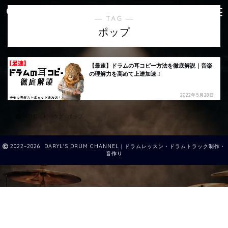
― TAG ―
ポップ
【最速】ドラムの耳コピー方法を徹底解説｜音楽
の理解力を高めて上達加速！
2022年5月28日
HOME
タグ : ポップ
2022–2026 DARYL'S DRUM CHANNEL｜ドラムレッスン・ドラムトラック制作・
音作り