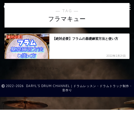
― TAG ―
フラマキュー
【絶対必要】フラムの基礎練習方法と使い方
2022年2月21日
HOME
タグ : フラマキュー
2022–2026 DARYL'S DRUM CHANNEL｜ドラムレッスン・ドラムトラック制作・
音作り