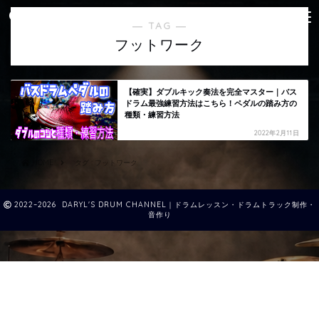
― TAG ―
フットワーク
【確実】ダブルキック奏法を完全マスター｜バス
ドラム最強練習方法はこちら！ペダルの踏み方の
種類・練習方法
2022年2月11日
HOME
タグ : フットワーク
2022–2026 DARYL'S DRUM CHANNEL｜ドラムレッスン・ドラムトラック制作・
音作り