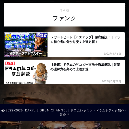
― TAG ―
ファンク
レガートビート【６ステップ】徹底解説！｜ドラ
ム初心者に分かり安く上達必須！
2022年6月6日
【最速】ドラムの耳コピー方法を徹底解説｜音楽
の理解力を高めて上達加速！
2022年5月28日
HOME
タグ : ファンク
2022–2026 DARYL'S DRUM CHANNEL｜ドラムレッスン・ドラムトラック制作・
音作り