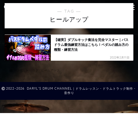
― TAG ―
ヒールアップ
【確実】ダブルキック奏法を完全マスター｜バス
ドラム最強練習方法はこちら！ペダルの踏み方の
種類・練習方法
2022年2月11日
HOME
タグ : ヒールアップ
2022–2026 DARYL'S DRUM CHANNEL｜ドラムレッスン・ドラムトラック制作・
音作り