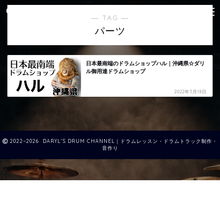
― TAG ―
パーツ
日本最南端のドラムショップハル｜沖縄県☆ダリ
ル御用達ドラムショップ
2022年5月18日
HOME
タグ : パーツ
2022–2026 DARYL'S DRUM CHANNEL｜ドラムレッスン・ドラムトラック制作・
音作り