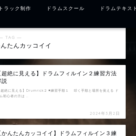
トラック制作
ドラムスクール
ドラムテキス
― TAG ―
かんたんカッコイイ
【超絶に見える】ドラムフィルイン２練習方法
解説
超絶に見える】Drumrick２ ◾️練習手順１ 叩く手順と場所を覚える ド
ム初心者の方は …
2024年3月2日
【かんたんカッコイイ】ドラムフィルイン３練