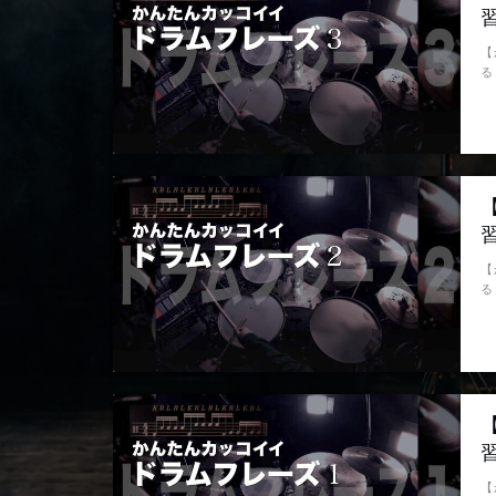
【
る
【
る
【