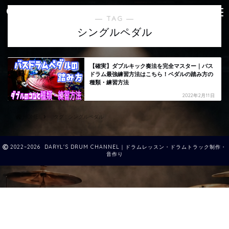
― TAG ―
シングルペダル
【確実】ダブルキック奏法を完全マスター｜バス
ドラム最強練習方法はこちら！ペダルの踏み方の
種類・練習方法
2022年2月11日
HOME
タグ : シングルペダル
2022–2026 DARYL'S DRUM CHANNEL｜ドラムレッスン・ドラムトラック制作・
音作り