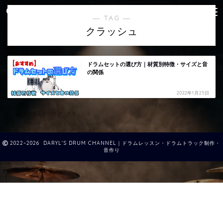
― TAG ―
クラッシュ
ドラムセットの選び方｜材質別特徴・サイズと音
の関係
2022年1月25日
HOME
タグ : クラッシュ
2022–2026 DARYL'S DRUM CHANNEL｜ドラムレッスン・ドラムトラック制作・
音作り