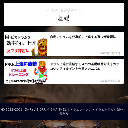
― CATEGORY ―
基礎
自宅でドラムを効率的に上達する裏ワザ練習法
2022年5月24日
ドラム上達に直結する４つの基礎練習方法｜カッ
コいいフィルインを作るメカニズム
2022年5月21日
HOME
基礎
2022–2026 DARYL'S DRUM CHANNEL｜ドラムレッスン・ドラムトラック制作・
音作り